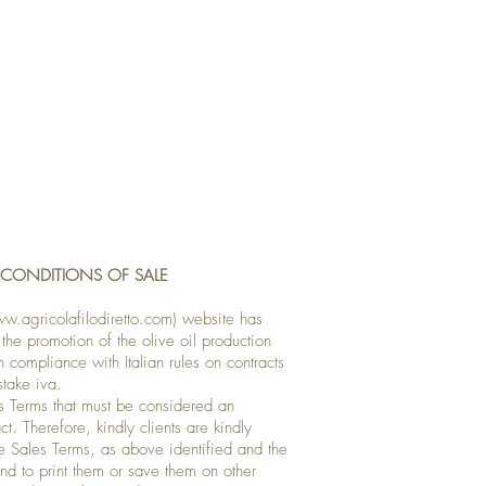
 CONDITIONS OF SALE
w.agricolafilodiretto.com
) website has
he promotion of the olive oil production
ompliance with Italian rules on contracts
stake iva.
s Terms that must be considered an
ct. Therefore, kindly clients are kindly
se Sales Terms, as above identified and the
and to print them or save them on other