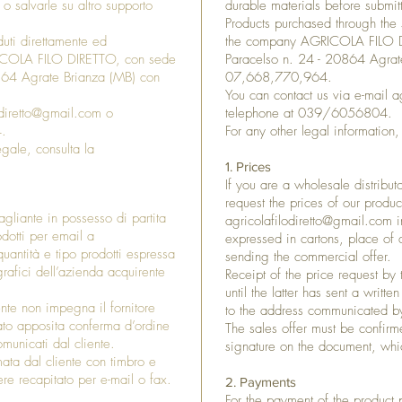
 o salvarle su altro supporto
durable materials before submit
Products purchased through the s
nduti direttamente ed
the company AGRICOLA FILO DIRE
ICOLA FILO DIRETTO, con sede
Paracelso n. 24 - 20864 Agrate
0864 Agrate Brianza (MB) con
07,668,770,964.
You can contact us via e-mail
a
odiretto@gmail.com
o
telephone at 039/6056804.
.
For any other legal information
egale, consulta la
1. Prices
If you are a wholesale distribu
request the prices of our produc
tagliante in possesso di partita
agricolafilodiretto@gmail.com
i
odotti per email a
expressed in cartons, place of 
uantità e tipo prodotti espressa
sending the commercial offer.
rafici dell’azienda acquirente
Receipt of the price request by
until the latter has sent a writt
iente non impegna il fornitore
to the address communicated by
ato apposita conferma d’ordine
The sales offer must be confir
omunicati dal cliente.
signature on the document, whic
ata dal cliente con timbro e
re recapitato per e-mail o fax.
2. Payments
For the payment of the product 