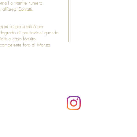
 email o tramite numero
i all’area
Contatti
.
 ogni responsabilità per
, degrado di prestazioni quando
ore o caso fortuito.
el competente foro di Monza.
Top
Socie
PEC:
s