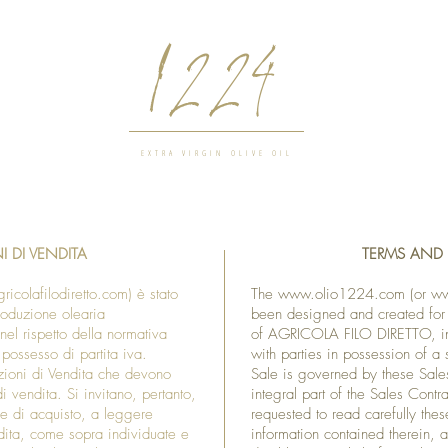
1224
EXTRA VIRGIN OLIVE OIL
I DI VENDITA
TERMS AND
icolafilodiretto.com
) è stato
The
www.olio1224.com
(or
ww
roduzione olearia
been designed and created for t
 rispetto della normativa
of AGRICOLA FILO DIRETTO, in c
 possesso di partita iva.
with parties in possession of a 
zioni di Vendita che devono
Sale is governed by these Sale
di vendita. Si invitano, pertanto,
integral part of the Sales Contra
dine di acquisto, a leggere
requested to read carefully the
dita, come sopra individuate e
information contained therein, 