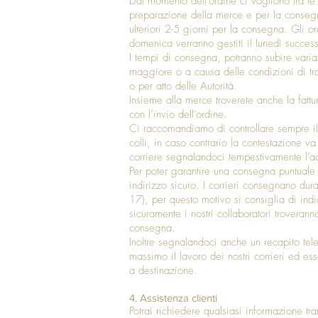
Dal momento dell'ordine ci vogliono tra le
preparazione della merce e per la conseg
ulteriori 2-5 giorni per la consegna. Gli o
domenica verranno gestiti il lunedì succes
I tempi di consegna, potranno subire varia
maggiore o a causa delle condizioni di traf
o per atto delle Autorità.
Insieme alla merce troverete anche la fat
con l’invio dell’ordine.
Ci raccomandiamo di controllare sempre il
colli, in caso contrario la contestazione v
corriere segnalandoci tempestivamente l’a
Per poter garantire una consegna puntuale 
indirizzo sicuro. I corrieri consegnano dura
17), per questo motivo si consiglia di ind
sicuramente i nostri collaboratori troverann
consegna.
Inoltre segnalandoci anche un recapito te
massimo il lavoro dei nostri corrieri ed es
a destinazione.
4. Assistenza clienti
Potrai richiedere qualsiasi informazione tram