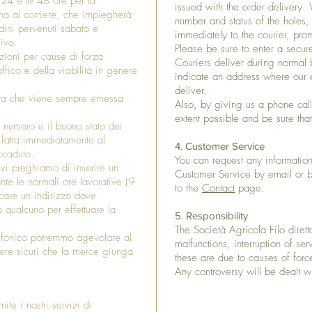
 24 e le 48 ore per la
issued with the order delivery
na al corriere, che impiegherà
number and status of the holes,
rdini pervenuti sabato e
immediately to the courier, prom
sivo.
Please be sure to enter a secur
zioni per cause di forza
Couriers deliver during normal b
fico e della viabilità in genere
indicate an address where our 
deliver.
tura che viene sempre emessa
Also, by giving us a phone call,
extent possible and be sure that
 numero e il buono stato dei
a fatta immediatamente al
4. Customer Service
ccaduto.
You can request any information
vi preghiamo di inserire un
Customer Service by email or 
nte le normali ore lavorative (9-
to the
Contact
page.
icare un indirizzo dove
o qualcuno per effettuare la
5. Responsibility
The Società Agricola Filo diretto
lefonico potremmo agevolare al
malfunctions, interruption of s
sere sicuri che la merce giunga
these are due to causes of for
Any controversy will be dealt w
ite i nostri servizi di