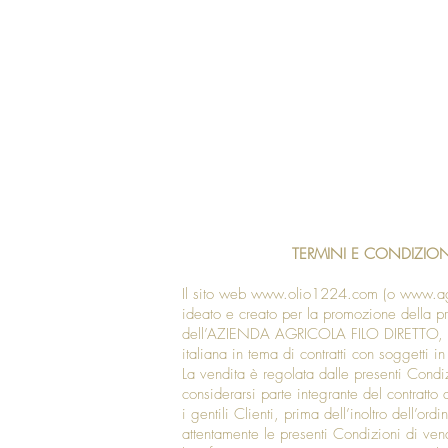
TERMINI E CONDIZION
Il sito web
www.olio1224.com
(o
www.agr
ideato e creato per la promozione della p
dell’AZIENDA AGRICOLA FILO DIRETTO, nel
italiana in tema di contratti con soggetti in
La vendita è regolata dalle presenti Condi
considerarsi parte integrante del contratto 
i gentili Clienti, prima dell’inoltro dell’or
attentamente le presenti Condizioni di ven