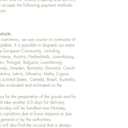
accepts the following payment methods:
tion
oducts
 customers, we use courier or contractor of
allets. It is possible to dispatch our extra
n the European Community, including
France, Austria, Netherlands, Luxembourg,
in, Portugal, Bulgaria, Luxembourg,
rway, Sweden, Romania, Slovenia, Czech
tonia, Latvia, Lithuania, Malta, Cyprus.
s (United States, Canada, Brazil, Australia,
l be evaluated and estimated on the
s for the preparation of the goods and for
ill take another 2-5 days for delivery.
Sunday will be handled next Monday.
o variations due to force majeure or due
 general or by the authorities.
will also find the invoice that is always