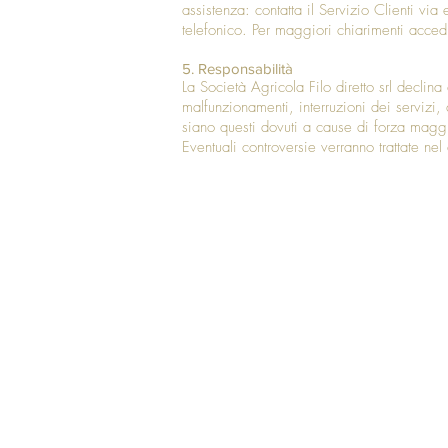
assistenza: contatta il Servizio Clienti via
telefonico. Per maggiori chiarimenti acced
5. Responsabilità
La Società Agricola Filo diretto srl declina
malfunzionamenti, interruzioni dei servizi
siano questi dovuti a cause di forza maggi
Eventuali controversie verranno trattate n
Terms & Conditions
Return & Refund Policy
Privacy Policy