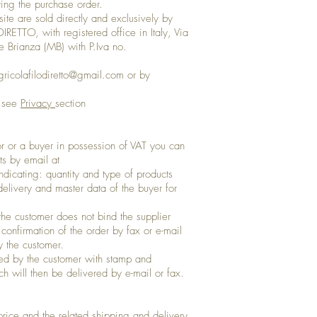
ting the purchase order.
ite are sold directly and exclusively by
TTO, with registered office in Italy, Via
 Brianza (MB) with P.Iva no.
gricolafilodiretto@gmail.com
or by
, see
Privacy
section
tor or a buyer in possession of VAT you can
ts by email at
ndicating: quantity and type of products
delivery and master data of the buyer for
 the customer does not bind the supplier
en confirmation of the order by fax or e-mail
 the customer.
med by the customer with stamp and
h will then be delivered by e-mail or fax.
price and the related shipping and delivery