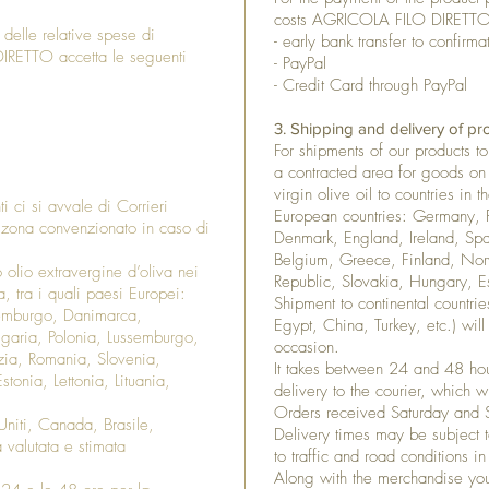
costs AGRICOLA FILO DIRETTO 
delle relative spese di
- early bank transfer to confirma
RETTO accetta le seguenti
- PayPal
- Credit Card through PayPal
3. Shipping and delivery of pr
For shipments of our products to
a contracted area for goods on p
virgin olive oil to countries i
ti ci si avvale di Corrieri
European countries: Germany, 
 zona convenzionato in caso di
Denmark, England, Ireland, Spa
Belgium, Greece, Finland, No
o olio extravergine d’oliva nei
Republic, Slovakia, Hungary, Es
, tra i quali paesi Europei:
Shipment to continental countrie
semburgo, Danimarca,
Egypt, China, Turkey, etc.) wil
ulgaria, Polonia, Lussemburgo,
occasion.
zia, Romania, Slovenia,
It takes between 24 and 48 hour
onia, Lettonia, Lituania,
delivery to the courier, which w
Orders received Saturday and 
 Uniti, Canada, Brasile,
Delivery times may be subject t
à valutata e stimata
to traffic and road conditions in
Along with the merchandise you 