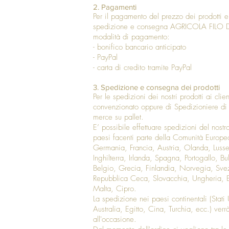
2. Pagamenti
Per il pagamento del prezzo dei prodotti e 
spedizione e consegna AGRICOLA FILO DI
modalità di pagamento:
- bonifico bancario anticipato
- PayPal
- carta di credito tramite PayPal
3. Spedizione e consegna dei prodotti
Per le spedizioni dei nostri prodotti ai clien
convenzionato oppure di Spedizioniere di
merce su pallet.
E’ possibile effettuare spedizioni del nostr
paesi facenti parte della Comunità Europea
Germania, Francia, Austria, Olanda, Lus
Inghilterra, Irlanda, Spagna, Portogallo, B
Belgio, Grecia, Finlandia, Norvegia, Sve
Repubblica Ceca, Slovacchia, Ungheria, Est
Malta, Cipro.
La spedizione nei paesi continentali (Stati
Australia, Egitto, Cina, Turchia, ecc.) verr
all'occasione.