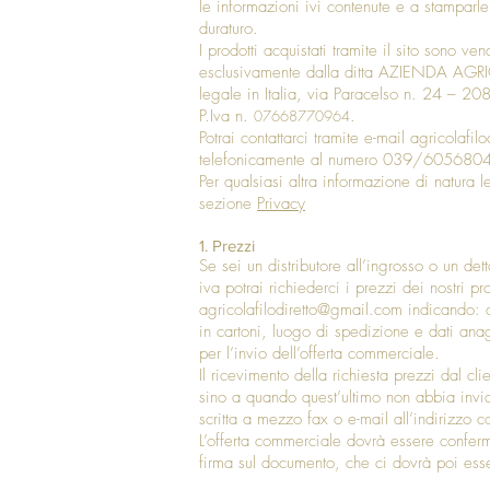
le informazioni ivi contenute e a stamparle
duraturo.
I prodotti acquistati tramite il sito sono ve
esclusivamente dalla ditta AZIENDA AGR
legale in Italia, via Paracelso n. 24 – 2
P.Iv
a n.
.
07668770964
Potrai contattarci tramite e-mail
agricolafil
telefonicamente al numero 039/6056804
Per qualsiasi altra informazione di natura l
sezione
Privacy
1. Prezzi
Se sei un distributore all’ingrosso o un det
iva potrai richiederci i prezzi dei nostri pr
agricolafilodiretto@gmail.com
indicando: q
in cartoni, luogo di spedizione e dati anag
per l’invio dell’offerta commerciale.
Il ricevimento della richiesta prezzi dal cl
sino a quando quest’ultimo non abbia invi
scritta a mezzo fax o e-mail all’indirizzo c
L’offerta commerciale dovrà essere conferm
firma sul documento, che ci dovrà poi esse